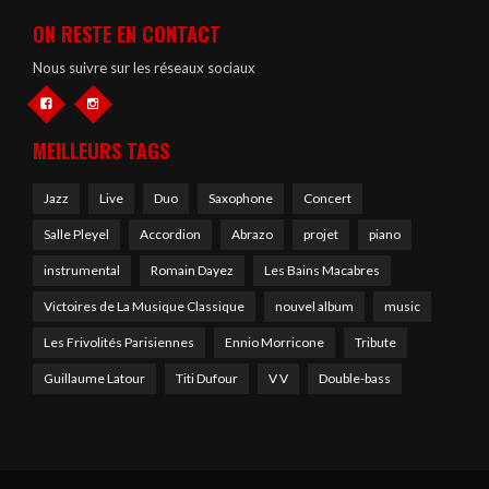
ON RESTE EN CONTACT
Nous suivre sur les réseaux sociaux
MEILLEURS TAGS
Jazz
Live
Duo
Saxophone
Concert
Salle Pleyel
Accordion
Abrazo
projet
piano
instrumental
Romain Dayez
Les Bains Macabres
Victoires de La Musique Classique
nouvel album
music
Les Frivolités Parisiennes
Ennio Morricone
Tribute
Guillaume Latour
Titi Dufour
V V
Double-bass