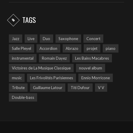
TAGS
Jazz
Live
Duo
Saxophone
Concert
Salle Pleyel
Accordion
Abrazo
projet
piano
instrumental
Romain Dayez
Les Bains Macabres
Victoires de La Musique Classique
nouvel album
music
Les Frivolités Parisiennes
Ennio Morricone
Tribute
Guillaume Latour
Titi Dufour
V V
Double-bass