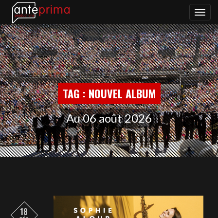
Bascul
la
naviga
TAG : NOUVEL ALBUM
Au 06 août 2026
18