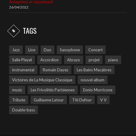
Anteprima at Jazzahead!
26/04/2022
TAGS
Jazz
Live
Duo
Saxophone
Concert
Salle Pleyel
Accordion
Abrazo
projet
piano
instrumental
Romain Dayez
Les Bains Macabres
Victoires de La Musique Classique
nouvel album
music
Les Frivolités Parisiennes
Ennio Morricone
Tribute
Guillaume Latour
Titi Dufour
V V
Double-bass