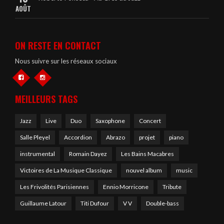
AOÛT
ON RESTE EN CONTACT
Nous suivre sur les réseaux sociaux
MEILLEURS TAGS
Jazz
Live
Duo
Saxophone
Concert
Salle Pleyel
Accordion
Abrazo
projet
piano
instrumental
Romain Dayez
Les Bains Macabres
Victoires de La Musique Classique
nouvel album
music
Les Frivolités Parisiennes
Ennio Morricone
Tribute
Guillaume Latour
Titi Dufour
V V
Double-bass