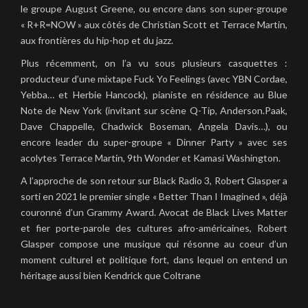
le groupe August Greene, ou encore dans son super-groupe
« R+R=NOW » aux côtés de Christian Scott et Terrace Martin,
aux frontières du hip-hop et du jazz.
Plus récemment, on l’a vu sous plusieurs casquettes :
producteur d’une mixtape Fuck Yo Feelings (avec YBN Cordae,
Yebba… et Herbie Hancock), pianiste en résidence au Blue
Note de New York (invitant sur scène Q-Tip, Anderson.Paak,
Dave Chappelle, Chadwick Boseman, Angela Davis…), ou
encore leader du super-groupe « Dinner Party » avec ses
acolytes Terrace Martin, 9th Wonder et Kamasi Washington.
A l’approche de son retour sur Black Radio 3, Robert Glasper a
sorti en 2021 le premier single « Better Than I Imagined », déjà
couronné d’un Grammy Award. Avocat de Black Lives Matter
et fier porte-parole des cultures afro-américaines, Robert
Glasper compose une musique qui résonne au coeur d’un
moment culturel et politique fort, dans lequel on entend un
héritage aussi bien Kendrick que Coltrane