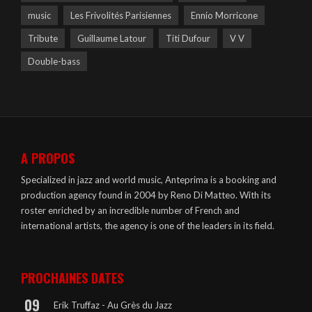
music
Les Frivolités Parisiennes
Ennio Morricone
Tribute
Guillaume Latour
Titi Dufour
V V
Double-bass
A PROPOS
Specialized in jazz and world music, Anteprima is a booking and
production agency found in 2004 by Reno Di Matteo. With its
roster enriched by an incredible number of French and
international artists, the agency is one of the leaders in its field.
PROCHAINES DATES
09
Erik Truffaz - Au Grès du Jazz