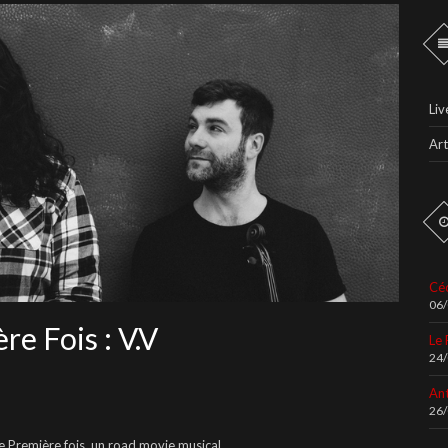
Liv
Art
Céc
06
re Fois : V.V
Le 
24
An
26
ne Première fois, un road movie musical.