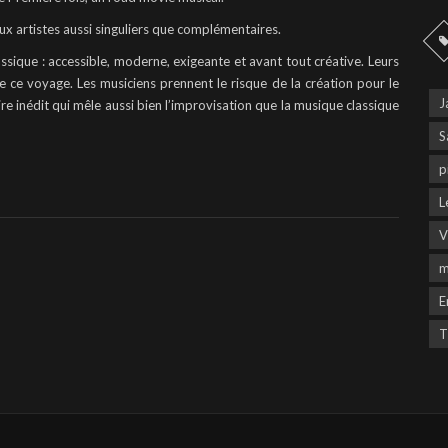
eux artistes aussi singuliers que complémentaires.
ssique : accessible, moderne, exigeante et avant tout créative. Leurs
e ce voyage. Les musiciens prennent le risque de la création pour le
J
ire inédit qui mêle aussi bien l’improvisation que la musique classique
S
p
L
V
m
E
T