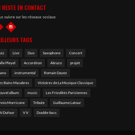
 RESTE EN CONTACT
s suivre sur les réseaux sociaux
ILLEURS TAGS
azz
Live
Duo
Saxophone
Concert
alle Pleyel
Accordéon
Abrazo
projet
iano
instrumental
Romain Dayez
es Bains Macabres
Victoires de La Musique Classique
ouvel album
music
Les Frivolités Parisiennes
nnio Morricone
Tribute
Guillaume Latour
iti Dufour
V V
Double-bass