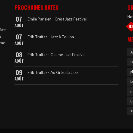
PROCHAINES DATES
ON
Nou
07
Émile Parisien - Crest Jazz Festival
AOÛT
râce
07
s
Erik Truffaz - Jazz à Toulon
ME
AOÛT
mme
J
08
Erik Truffaz - Gaume Jazz Festival
AOÛT
S
09
p
Erik Truffaz - Au Grès du Jazz
AOÛT
L
n
E
T