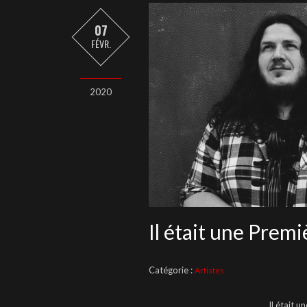
07
FÉVR.
2020
Il était une Premiè
Catégorie :
Artistes
Il était u