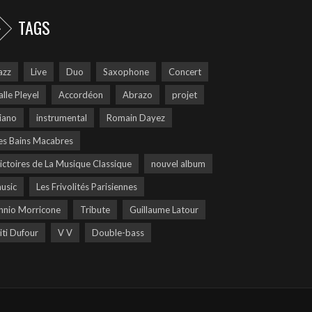
TAGS
azz
Live
Duo
Saxophone
Concert
alle Pleyel
Accordéon
Abrazo
projet
iano
instrumental
Romain Dayez
es Bains Macabres
ictoires de La Musique Classique
nouvel album
usic
Les Frivolités Parisiennes
nnio Morricone
Tribute
Guillaume Latour
iti Dufour
V V
Double-bass