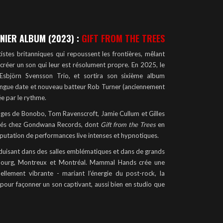
NIER ALBUM (2023) :
GIFT FROM THE TREES
stes britanniques qui repoussent les frontières, mêlant
créer un son qui leur est résolument propre. En 2025, le
’Esbjörn Svensson Trio, et sortira son sixième album
longue date et nouveau batteur Rob Turner (anciennement
e par le rythme.
ges de Bonobo, Tom Ravenscroft, Jamie Cullum et Gilles
lamés chez Gondwana Records, dont
Gift from the Trees
en
réputation de performances live intenses et hypnotiques.
produisant dans des salles emblématiques et dans de grands
ambourg, Montreux et Montréal. Mammal Hands crée une
lement vibrante - mariant l’énergie du post-rock, la
er pour façonner un son captivant, aussi bien en studio que