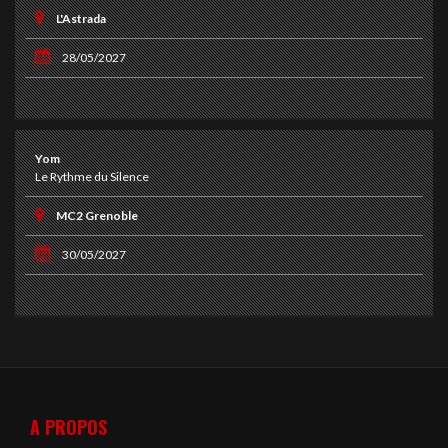
L'Astrada
28/05/2027
Yom
Le Rythme du Silence
MC2 Grenoble
30/05/2027
A PROPOS