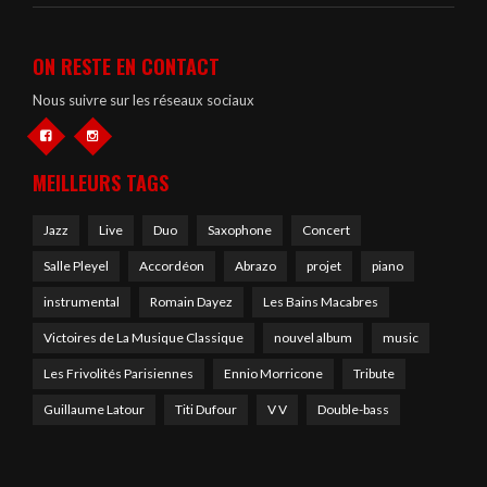
ON RESTE EN CONTACT
Nous suivre sur les réseaux sociaux
MEILLEURS TAGS
Jazz
Live
Duo
Saxophone
Concert
Salle Pleyel
Accordéon
Abrazo
projet
piano
instrumental
Romain Dayez
Les Bains Macabres
Victoires de La Musique Classique
nouvel album
music
Les Frivolités Parisiennes
Ennio Morricone
Tribute
Guillaume Latour
Titi Dufour
V V
Double-bass