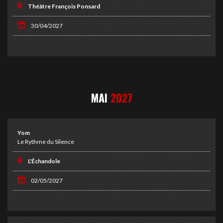
Théâtre François Ponsard
30/04/2027
MAI
2027
Yom
Le Rythme du Silence
L'Échandole
02/05/2027