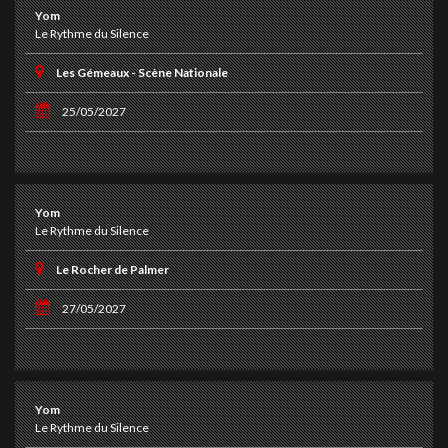
Yom
Le Rythme du Silence
Les Gémeaux - Scène Nationale
25/05/2027
Yom
Le Rythme du Silence
Le Rocher de Palmer
27/05/2027
Yom
Le Rythme du Silence