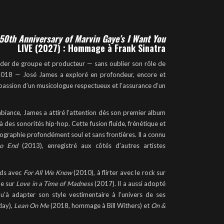
50th Anniversary of Marvin Gaye’s I Want You
LIVE (2027) : Hommage à Frank Sinatra
ader de groupe et producteur — sans oublier son rôle de
2018 — José James a exploré en profondeur, encore et
la passion d’un musicologue respectueux et l’assurance d’un
biance, James a attiré l’attention dès son premier album
 des sonorités hip-hop. Cette fusion fluide, frénétique et
graphie profondément soul et sans frontières. Il a connu
No End
(2013), enregistré aux côtés d’autres artistes
rds avec
For All We Know
(2010), à flirter avec le rock sur
ne sur
Love in a Time of Madness
(2017). Il a aussi adopté
u’à adapter son style vestimentaire à l’univers de ses
day),
Lean On Me
(2018, hommage à Bill Withers) et
On &