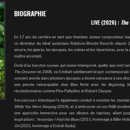
BIOGRAPHIE
LIVE (2026) :
The 
En 17 ans de carrière en tant que chanteur, auteur-compositeur, le
co-directeur du label audacieux Rainbow Blonde Records depuis 
encore, les genres, les époques, les scènes et les répertoires, avec 
maître accompli.
Doté d’un baryton soyeux qui sonne intemporel, quelle que soit l’am
The Dreamer
en 2008, où il mêlait subtilement le jazz contemporain à
souvent ancrée dans plusieurs époques a donné naissance à une disco
une percée remarquable chez Blue Note avec
No Beginning 
révolutionnaires comme Pino Palladino et Robert Glasper.
Son parcours éclectique l’a également conduit à revisiter les standa
While You Were Sleeping
(2014), et à embrasser un son R&B moder
une approche immersive pour ses albums de reprises, allant jusq
inspirations :
Yesterday I Had the Blues
(2015, hommage à Billie Holi
On
(2023, hommage à Erykah Badu).