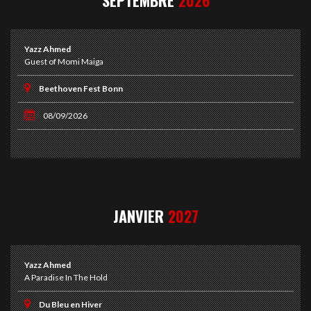
SEPTEMBRE
2026
Yazz Ahmed
Guest of Momi Maiga
Beethoven Fest Bonn
08/09/2026
JANVIER
2027
Yazz Ahmed
A Paradise In The Hold
Du Bleu en Hiver