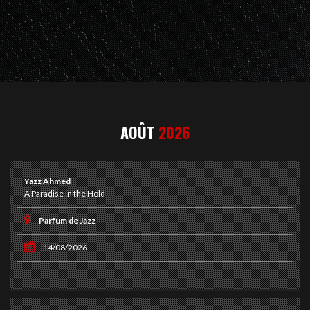
AOÛT
2026
Yazz Ahmed
A Paradise in the Hold
Parfum de Jazz
14/08/2026