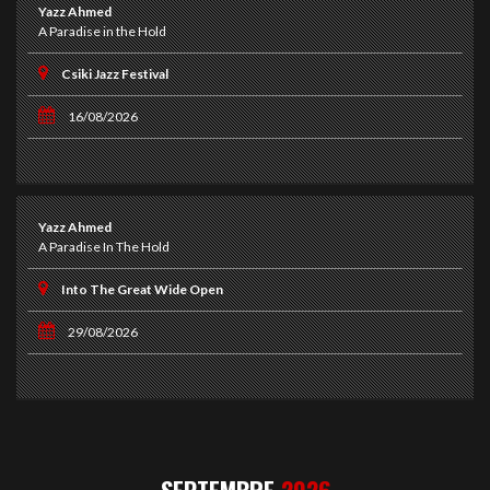
Yazz Ahmed
A Paradise in the Hold
Csiki Jazz Festival
16/08/2026
Yazz Ahmed
A Paradise In The Hold
Into The Great Wide Open
29/08/2026