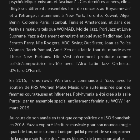
psychédélique, enivrant et fascinant" . Ces dernières années, elle a
dirigé ses différents ensembles lors de concerts au Royaume-Uni
et à l'étranger, notamment à New York, Toronto, Koweït, Alger,
Berlin, Cologne, Paris, Istanbul, Tunis et Amsterdam, et dans des
festivals majeurs tels que WOMAD, Molde Jazz, Pori Jazz et Love
Supreme. Yazz a également enregistré et joué avec Radiohead, Lee
Scratch Perry, Nile Rodgers, ABC, Swing Out Sister, Joan as Police
Woman, Tarek Yamani, Amel Zen et a fait le tour du monde avec
These New Puritans. Elle s'est récemment produite comme
soliste/compositrice invitée avec l'Afro Latin Jazz Orchestra
d'Arturo O'Farrill.
En 2015, Tomorrow's Warriors a commandé à Yazz, avec le
soutien de PRS Women Make Music, une suite inspirée par des
femmes courageuses et influentes. Polyhymnia a été créé à la salle
Purcell par un ensemble spécial entièrement féminin au WOW ! en
mars 2015.
Au cours de son année en tant que compositrice de LSO Soundhub
en 2016, Yazz a exploré l'écriture musicale pour son nouveau bugle
quart de ton, un instrument unique qui lui permet de se rapprocher
de la nature spirituelle des " notes bleues " de la musique arabe.