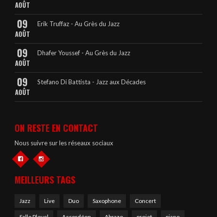
AOÛT
09
Erik Truffaz - Au Grès du Jazz
AOÛT
09
Dhafer Youssef - Au Grès du Jazz
AOÛT
09
Stefano Di Battista - Jazz aux Décades
AOÛT
ON RESTE EN CONTACT
Nous suivre sur les réseaux sociaux
MEILLEURS TAGS
Jazz
Live
Duo
Saxophone
Concert
Salle Pleyel
Accordéon
Abrazo
projet
piano