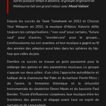
Après quelque temps d’absence, le groupe originaire de
Melbourne fait son grand retour avec
Mood Valiant
Depuis les succès de Tawk Tomahawk en 2012 et Choose
Your Weapon en 2015, la musique d’Hiatus Kaiyote défie
toujours les catégorisations : "neo-soul" pour certains, "future
soul" pour d’autres, "wondercore" pour le groupe...
L’enthousiasme, lui, est unanime, et leur musique a gagné au fil
des années des adeptes aussi bien dans les sphères du hip-
hop que celles du jazz.
Derrière ce succès se trouve un goût passionné pour le
mélange des genres et des paramètres musicaux. Le groupe
s’appuie sur deux pôles: d’un côté, l’approche autodidacte et
ludique de la chanteuse Nai Palm et du batteur Perrin Moss ;
de l’autre, la formation théorique et la virtuosité
instrumentale du claviériste Simon Mavin et du bassiste Paul
Bender. Tissée d'influences complexes, leur musique étire les
frontières des genres, et dégage avant tout un esprit de
partage et de camaraderie.