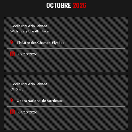
OCTOBRE
2026
Cécile McLorin Salvant
With Every Breath I Take
Théâtre des Champs-Elysées
02/10/2026
Cécile McLorin Salvant
Oh Snap
Opéra National de Bordeaux
04/10/2026