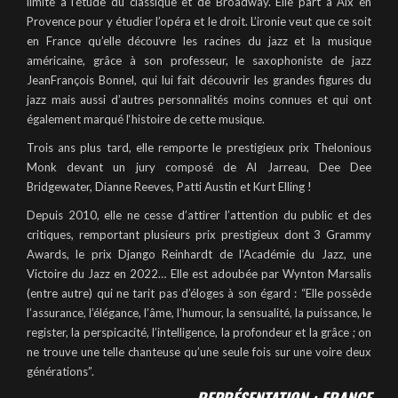
limite à l’étude du classique et de Broadway. Elle part à Aix en
Provence pour y étudier l’opéra et le droit. L’ironie veut que ce soit
en France qu’elle découvre les racines du jazz et la musique
américaine, grâce à son professeur, le saxophoniste de jazz
JeanFrançois Bonnel, qui lui fait découvrir les grandes figures du
jazz mais aussi d’autres personnalités moins connues et qui ont
également marqué l‘histoire de cette musique.
Trois ans plus tard, elle remporte le prestigieux prix Thelonious
Monk devant un jury composé de Al Jarreau, Dee Dee
Bridgewater, Dianne Reeves, Patti Austin et Kurt Elling !
Depuis 2010, elle ne cesse d’attirer l’attention du public et des
critiques, remportant plusieurs prix prestigieux dont 3 Grammy
Awards, le prix Django Reinhardt de l’Académie du Jazz, une
Victoire du Jazz en 2022… Elle est adoubée par Wynton Marsalis
(entre autre) qui ne tarit pas d’éloges à son égard : “Elle possède
l’assurance, l’élégance, l’âme, l’humour, la sensualité, la puissance, le
register, la perspicacité, l’intelligence, la profondeur et la grâce ; on
ne trouve une telle chanteuse qu’une seule fois sur une voire deux
générations”.