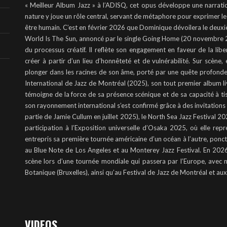
« Meilleur Album Jazz » à l’ADISQ, cet opus développe une narratio
nature y joue un rôle central, servant de métaphore pour exprimer 
être humain. C’est en février 2026 que Dominique dévoilera le deux
World Is The Sun, annoncé par le single Going Home (20 novembre 20
du processus créatif. Il reflète son engagement en faveur de la liber
créer à partir d’un lieu d’honnêteté et de vulnérabilité. Sur scène,
plonger dans les racines de son âme, porté par une quête profonde 
International de Jazz de Montréal (2025), son tout premier album liv
témoigne de la force de sa présence scénique et de sa capacité à tis
son rayonnement international s’est confirmé grâce à des invitations 
partie de Jamie Cullum en juillet 2025), le North Sea Jazz Festival 2
participation à l’Exposition universelle d’Osaka 2025, où elle rep
entrepris sa première tournée américaine d’un océan à l’autre, pon
au Blue Note de Los Angeles et au Monterey Jazz Festival. En 202
scène lors d’une tournée mondiale qui passera par l’Europe, avec 
Botanique (Bruxelles), ainsi qu’au Festival de Jazz de Montréal et aux
VIDEOS