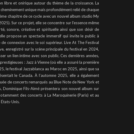
n libre et onirique autour du thème de la croissance. La
le cheminement unique mais profondément relié de chaque
ième chapitre de ce cycle avec un nouvel album studio My
25). Sur ce projet, elle se concentre sur l’essence même
té, sonore, créative et spirituelle ainsi que son désir de
 elle propose un spectacle immersif qui invite le public à
de connexion avec le soi supérieur. Live At The Festival
e, enregistré sur la scène principale du festival en 2024,
ser un lien intime avec son public. Ces dernières années,
prestigieuses : Jazz à Vienne (où elle a assuré la première
025, le festival Jazzablanca au Maroc en 2025, ainsi que sa
résentait le Canada. À l’automne 2025, elle a également
ctuée de concerts remarqués au Blue Note de New York et
6, Dominique Fils-Aimé présentera son nouvel album sur
notamment des concerts à La Maroquinerie (Paris) et au
 États-Unis.