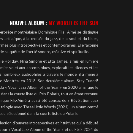
NOUVEL ALBUM :
MY WORLD IS THE SUN
terprète montréalaise Dominique Fils- Aimé se distingue
 artistique, à la croisée du jazz, de la soul et du blues,
rmes plus introspectives et contemporaines. Elle façonne
e sa quête de liberté sonore, créative et spirituelle.
llie Holiday, Nina Simone et Etta James, a mis en lumière
mier volet aux accents blues, explorait les silences et les
e nombreux audiophiles à travers le monde, il a mené à
z de Montréal en 2018. Son deuxième album, Stay Tuned!
du « Vocal Jazz Album of the Year » en 2020 ainsi que le
dans la courte liste du Prix Polaris, tout en étant reconnu
que Fils-Aimé a aussi été consacrée « Révélation Jazz
trilogie avec Three Little Words (2021), un album centré
eau sélectionné dans la courte liste du Polaris.
lection d'œuvres introspectives et intuitives qui a débuté
r « Vocal Jazz Album of the Year » et du Félix 2024 du