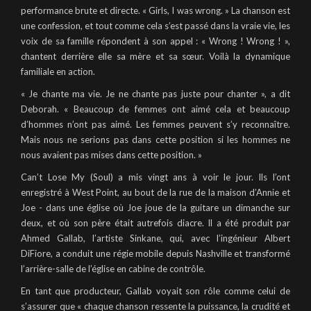
performance brute et directe. « Girls, I was wrong. » La chanson est
une confession, et tout comme cela s’est passé dans la vraie vie, les
voix de sa famille répondent à son appel : « Wrong ! Wrong ! »,
chantent derrière elle sa mère et sa sœur. Voilà la dynamique
familiale en action.
« Je chante ma vie. Je ne chante pas juste pour chanter », a dit
Deborah. « Beaucoup de femmes ont aimé cela et beaucoup
d’hommes n’ont pas aimé. Les femmes peuvent s’y reconnaître.
Mais nous ne serions pas dans cette position si les hommes ne
nous avaient pas mises dans cette position. »
Can’t Lose My (Soul) a mis vingt ans à voir le jour. Ils l’ont
enregistré à West Point, au bout de la rue de la maison d’Annie et
Joe - dans une église où Joe joue de la guitare un dimanche sur
deux, et où son père était autrefois diacre. Il a été produit par
Ahmed Gallab, l’artiste Sinkane, qui, avec l’ingénieur Albert
DiFiore, a conduit une régie mobile depuis Nashville et transformé
l’arrière-salle de l’église en cabine de contrôle.
En tant que producteur, Gallab voyait son rôle comme celui de
s’assurer que « chaque chanson ressente la puissance, la crudité et