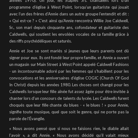
années 1970). Un jour, les Staples Jrs. chantaient lors d’un
programme d’église à West Point, lorsqu’un guitariste qui jouait
avec l’un des frères d’Annie dans un autre groupe l’entendit et dit :
« Qui est-ce ? » C’est ainsi qu’Annie rencontra Willie Joe Caldwell,
Sr., son mari depuis cinquante ans, cofondateur et guitariste des
Caldwells, qui soutient les envolées vocales de sa famille grâce à
des riffs psychédéliques et saturés.
Annie et Joe se sont mariés si jeunes que leurs parents ont dû
signer pour eux. Ils ont fondé leur propre famille, et Annie a ouvert
un magasin sur Main Street à West Point appelé Caldwell Fashions
- un incontournable adoré par les femmes qui s’habillent pour les
convocations et les anniversaires d’église COGIC (Church Of God
In Christ) depuis les années 1980. Les choses ont changé pour les
Caldwells lorsque leur fille aînée fut assez âgée pour être invitée à
chanter lors d’un concours de talents du lycée. Les Caldwells furent
choqués que leur fille chante du blues - « le blues ! » pour Annie,
signifie toute musique, quel que soit le genre, qui ne porte pas la
parole de l’Évangile.
« Nous avons pensé que si nous ne faisions rien, le diable allait
l’avoir », a dit Annie. « Nous avons décidé qu’il valait mieux