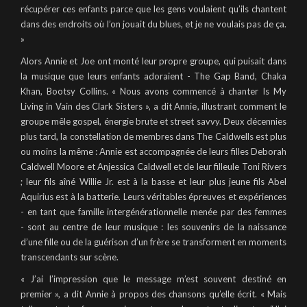
récupérer ces enfants parce que les gens voulaient qu’ils chantent
dans des endroits où l’on jouait du blues, et je ne voulais pas de ça.
»
Alors Annie et Joe ont monté leur propre groupe, qui puisait dans
la musique que leurs enfants adoraient - The Gap Band, Chaka
Khan, Bootsy Collins. « Nous avons commencé à chanter Is My
Living in Vain des Clark Sisters », a dit Annie, illustrant comment le
groupe mêle gospel, énergie brute et street savvy. Deux décennies
plus tard, la constellation de membres dans The Caldwells est plus
ou moins la même : Annie est accompagnée de leurs filles Deborah
Caldwell Moore et Anjessica Caldwell et de leur filleule Toni Rivers
; leur fils aîné Willie Jr. est à la basse et leur plus jeune fils Abel
Aquirius est à la batterie. Leurs véritables épreuves et expériences
- en tant que famille intergénérationnelle menée par des femmes
- sont au centre de leur musique : les souvenirs de la naissance
d’une fille ou de la guérison d’un frère se transforment en moments
transcendants sur scène.
« J’ai l’impression que le message m’est souvent destiné en
premier », a dit Annie à propos des chansons qu’elle écrit. « Mais