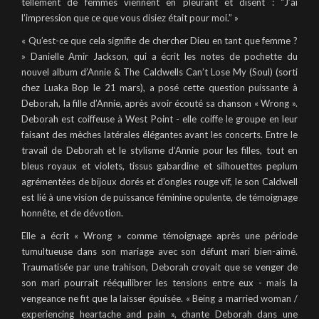
tellement de femmes viennent en pleurant et disent : “J’ai
l’impression que ce que vous disiez était pour moi.” »
« Qu’est-ce que cela signifie de chercher Dieu en tant que femme ?
» Danielle Amir Jackson, qui a écrit les notes de pochette du
nouvel album d’Annie & The Caldwells Can’t Lose My (Soul) (sorti
chez Luaka Bop le 21 mars), a posé cette question puissante à
Deborah, la fille d’Annie, après avoir écouté sa chanson « Wrong ».
Deborah est coiffeuse à West Point - elle coiffe le groupe en leur
faisant des mèches latérales élégantes avant les concerts. Entre le
travail de Deborah et le stylisme d’Annie pour les filles, tout en
bleus royaux et violets, tissus gabardine et silhouettes peplum
agrémentées de bijoux dorés et d’ongles rouge vif, le son Caldwell
est lié à une vision de puissance féminine opulente, de témoignage
honnête, et de dévotion.
Elle a écrit « Wrong » comme témoignage après une période
tumultueuse dans son mariage avec son défunt mari bien-aimé.
Traumatisée par une trahison, Deborah croyait que se venger de
son mari pourrait rééquilibrer les tensions entre eux - mais la
vengeance ne fit que la laisser épuisée. « Being a married woman /
experiencing heartache and pain », chante Deborah dans une