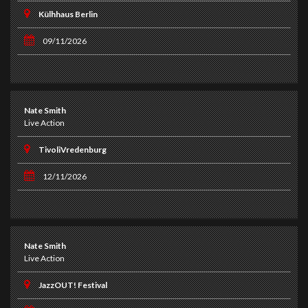
Külhhaus Berlin
09/11/2026
Nate Smith
Live Action
TivoliVredenburg
12/11/2026
Nate Smith
Live Action
JazzOUT! Festival