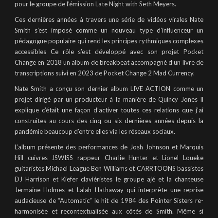
pour le groupe de l’émission Late Night with Seth Meyers.
Ces dernières années à travers une série de vidéos virales Nate
Smith s’est imposé comme un nouveau type d’influenceur un
pédagogue populaire qui rend les principes rythmiques complexes
accessibles Ce rôle s’est développé avec son projet Pocket
Change en 2018 un album de breakbeat accompagné d’un livre de
transcriptions suivi en 2023 de Pocket Change 2 Mad Currency.
Nate Smith a conçu son dernier album LIVE ACTION comme un
projet dirigé par un producteur à la manière de Quincy Jones Il
explique c’était une façon d’activer toutes ces relations que j’ai
construites au cours des cinq ou six dernières années depuis la
pandémie beaucoup d’entre elles via les réseaux sociaux.
L’album présente des performances de Josh Johnson et Marquis
Hill cuivres JSWISS rappeur Charlie Hunter et Lionel Loueke
guitaristes Michael League Ben Williams et CARRTOONS bassistes
DJ Harrison et Kiefer claviéristes le groupe äjé et la chanteuse
Jermaine Holmes et Lalah Hathaway qui interprète une reprise
audacieuse de “Automatic” le hit de 1984 des Pointer Sisters re-
harmonisée et recontextualisée aux côtés de Smith. Même si