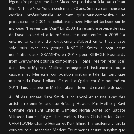
légendaire programme Jazz Ahead se produisant à la batterie au
Blue Note de New York à seulement 20 ans. Smith a commencé sa
carrière professionnelle en tant qu’auteur-compositeur et
producteur en 2001 en collaborant avec Michael Jackson sur le
morceau “Heaven Can Wait” En 2003 il a rejoint le groupe de jazz
de Dave Holland et a tourné dans le monde entier En 2008 il a
entamé sa carrière d’enregistrement d’abord en tant qu’artiste
solo puis avec son groupe KINFOLK. Smith a reçu deux
nominations aux GRAMMYs en 2017 pour KINFOLK Postcards
from Everywhere pour sa composition “Home Free for Peter Joe”
dans les catégories Meilleur arrangement instrumental ou a
cappella et Meilleure composition instrumentale En tant que
membre du Dave Holland Octet il a également été nommé en
2011 dans la catégorie Meilleur album de grand ensemble de jazz.
Au fil des années Nate Smith a collaboré et tourné avec des
artistes renommés tels que Brittany Howard Pat Metheny Ravi
Coltrane Van Hunt Childish Gambino Norah Jones Jon Batiste
Vulfpeck Lauren Daigle The Fearless Flyers Chris Potter Kiefer
CARRTOONS Charlie Hunter et Kurt Elling. Il a également fait la
couverture du magazine Modern Drummer et assuré la rythmique