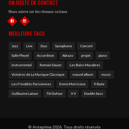
ON RESTE EN CONTACT
Nous suivre sur les réseaux sociaux
MEILLEURS TAGS
Jazz
Live
Duo
Saxophone
Concert
Salle Pleyel
Accordéon
Abrazo
projet
piano
instrumental
Romain Dayez
Les Bains Macabres
Victoires de La Musique Classique
nouvel album
music
Les Frivolités Parisiennes
Ennio Morricone
Tribute
Guillaume Latour
Titi Dufour
V V
Double-bass
© Anteprima 2026. Tous droits réservés