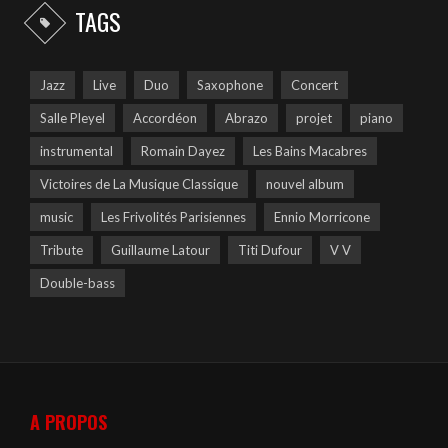
TAGS
Jazz
Live
Duo
Saxophone
Concert
Salle Pleyel
Accordéon
Abrazo
projet
piano
instrumental
Romain Dayez
Les Bains Macabres
Victoires de La Musique Classique
nouvel album
music
Les Frivolités Parisiennes
Ennio Morricone
Tribute
Guillaume Latour
Titi Dufour
V V
Double-bass
A PROPOS