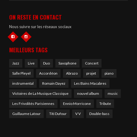
ON RESTE EN CONTACT
Nous suivre sur les réseaux sociaux
MEILLEURS TAGS
Jazz
Live
Duo
Saxophone
Concert
Salle Pleyel
Accordéon
Abrazo
projet
piano
instrumental
Romain Dayez
Les Bains Macabres
Victoires de La Musique Classique
nouvel album
music
Les Frivolités Parisiennes
Ennio Morricone
Tribute
Guillaume Latour
Titi Dufour
V V
Double-bass